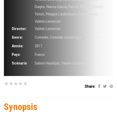
Diagne
,
Nanou Garcia
,
Patrick Préjean
,
Patrick
Timsit
,
Philippe Laudenbach
,
Pierre Vernier
,
Valérie Lemercier
Director:
Valérie Lemercier
Genre:
Comédie
,
Comédie romantique
Année:
2017
Pays:
France
Scénario
Sabine Haudepin
,
Valérie Lemercier
Share:
Synopsis