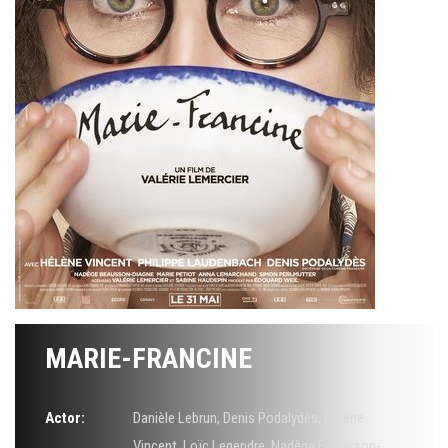
MARIE-FRANCINE
Actor:
Danièle Lebrun
,
Denis Podalydès
,
Hélène
Vincent
,
Loïc Legendre
,
Nadège Beausson-