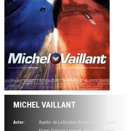
MICHEL VAILLANT
Actor:
Agathe de La Boulaye
,
Béatrice Agenin
,
Diane
Kruger
,
François Levantal
,
Jean-Pierre Cassel
,