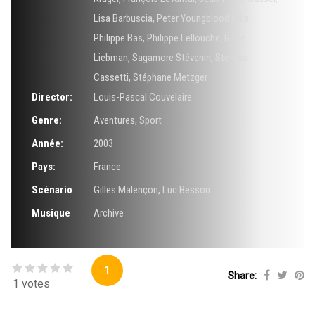
Lisa Barbuscia
,
Peter Youngblood Hills
,
Philippe Bas
,
Philippe Lellouche
,
Riton
Liebman
,
Sagamore Stévenin
,
Stefano
Cassetti
,
Stéphane Metzger
Director:
Louis-Pascal Couvelaire
Genre:
Aventures
,
Sport
Année:
2003
Pays:
France
Scénario
Gilles Malençon
,
Luc Besson
Musique
Archive
1
Share:
1 votes