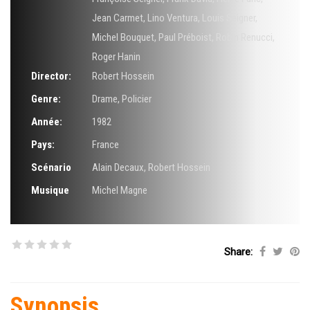
Jean Carmet
,
Lino Ventura
,
Louis Seigner
,
Michel Bouquet
,
Paul Préboist
,
Robin Renucci
,
Roger Hanin
Director:
Robert Hossein
Genre:
Drame
,
Policier
Année:
1982
Pays:
France
Scénario
Alain Decaux
,
Robert Hossein
Musique
Michel Magne
Share:
Synopsis