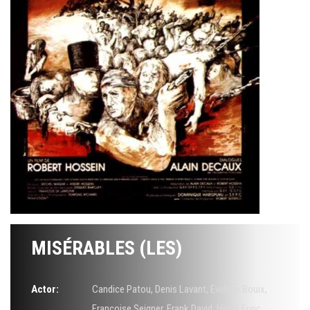
MISÉRABLES (LES)
Actor:
Candice Patou
,
Denis Lavant
,
Evelyne Bouix
,
Françoise Seigner
,
Frank David
,
Hervé Furic
,