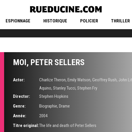
ESPIONNAGE
HISTORIQUE
POLICIER
THRILLER
MOI, PETER SELLERS
Actor:
Charlize Theron
,
Emily Watson
,
Geoffrey Rush
,
John Li
Aquino
,
Stanley Tucci
,
Stephen Fry
Director:
Stephen Hopkins
Genre:
Biographie
,
Drame
Année:
2004
Titre original:
The life and death of Peter Sellers