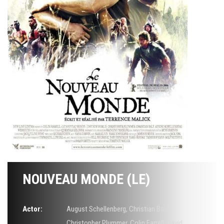
NOUVEAU MONDE (LE)
Actor:
August Schellenberg
,
Christian Bale
,
Christopher Plummer
,
Colin Farrell
,
David