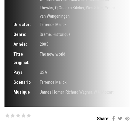
Thewlis
,
Q'Orianka Kilcher
,
Wes Studi
,
Yorick
van Wangeningen
Director:
Terrence Malick
Genre:
Drame
,
Historique
Année:
2005
Titre
The new world
original:
Pays:
USA
Scénario
Terrence Malick
Musique
James Horner
,
Richard Wagner
,
W.A Mozart
Share: