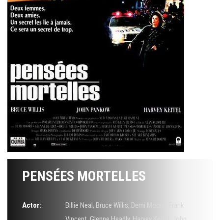
PENSÉES MORTELLES
Actor:
Billie Neal
,
Bruce Willis
,
Demi Moore
,
Frank
Vincent
,
Glenne Headly
,
Harvey Keitel
,
John