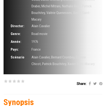
Draber
,
Michel Mitrani
,
Nathalie Baye
,
Patrick
Bouchitey
,
Valérie Quenessen
,
Xavier Saint-
Macary
Director:
Alain Cavalier
Genre:
Road movie
Année:
1976
Pays:
France
Scénario
Alain Cavalier
,
Bernard Crombey
,
Etienne
Chicot
,
Patrick Bouchitey
,
Xavier Saint-Macary
Share:
Synopsis