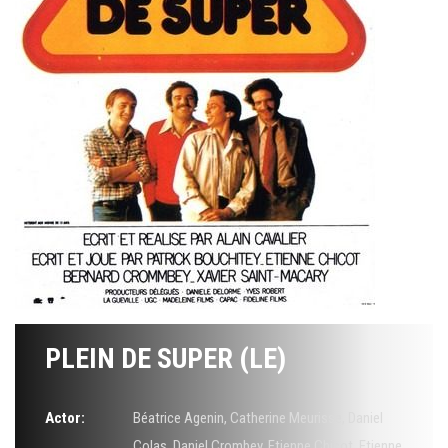
PLEIN DE SUPER (LE)
Actor:
Béatrice Agenin
,
Catherine Meurisse
,
Daniel
Colas
,
Daniel Crombey
,
Etienne Chicot
,
Etienne