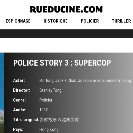
ESPIONNAGE
HISTORIQUE
POLICIER
THRILLER
POLICE STORY 3 : SUPERCOP
Actor:
Bill Tung
,
Jackie Chan
,
Josephine Koo
,
Kenneth Tsang
,
Director:
Stanley Tong
Genre:
Policier
Année:
1992
Titre original:
警察故事３超級警察
Pays:
Hong Kong