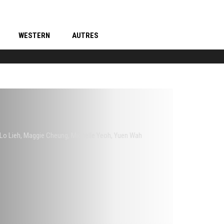
WESTERN
AUTRES
Lo Lieh
,
Maggie Cheung
,
Michelle Yeoh
,
Yuen Wah