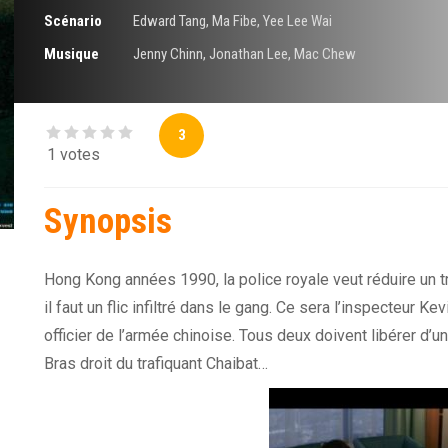
Scénario
Edward Tang
,
Ma Fibe
,
Yee Lee Wai
Musique
Jenny Chinn
,
Jonathan Lee
,
Mac Chew
3
1 votes
Synopsis
Hong Kong années 1990, la police royale veut réduire un tra
il faut un flic infiltré dans le gang. Ce sera l’inspecteur K
officier de l’armée chinoise. Tous deux doivent libérer d
Bras droit du trafiquant Chaibat…