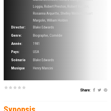
Loggia
,
Robert Preston
,
Robert Vaughn
,
Rosanna Arquette
,
Shelley Winters
,
Stuart
Margolin
,
William Holden
Director:
Blake Edwards
Genre:
Biographie
,
Comédie
Année:
1981
Pays:
USA
Scénario
Blake Edwards
Musique
Henry Mancini
Share:
Synopsis