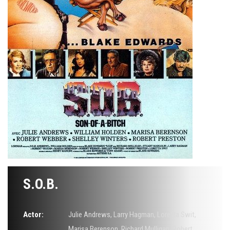
S.O.B.
Actor:
Julie Andrews
,
Larry Hagman
,
Loretta Swit
,
Marisa Berenson
,
Richard Mulligan
,
Robert