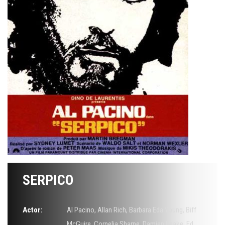
SERPICO
Actor:
Al Pacino
,
Allan Rich
,
Barbara Eda Young
,
Biff
McGuire
,
Cornelia Sharpe
,
Damien Leake
,
Ed