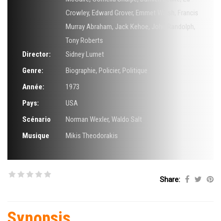
Crowley
,
Edward Grover
,
Emmet Walsh
,
Francis
Murray Abraham
,
Jack Kehoe
,
John Randolph
,
Tony Roberts
Director:
Sidney Lumet
Genre:
Biographie
,
Policier
,
Politique
Année:
1973
Pays:
USA
Scénario
Norman Wexler
,
Waldo Salt
Musique
Mikis Theodorakis
Share:
Synopsis