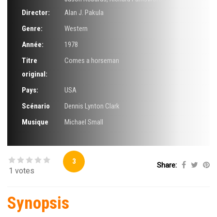
Director:
Alan J. Pakula
Genre:
Western
Année:
1978
Titre
Comes a horseman
original:
Pays:
USA
Scénario
Dennis Lynton Clark
Musique
Michael Small
3
Share:
1 votes
Synopsis