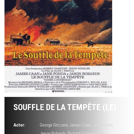
SOUFFLE DE LA TEMPÊTE (LE)
Actor:
George Grizzard
,
James Caan
,
Jane Fonda
,
Jason Robards
,
Richard Farnsworth