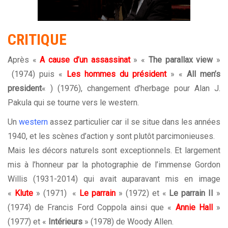
CRITIQUE
Après «
A cause d’un assassinat
» «
The parallax view
»
(1974) puis «
Les hommes du président
» «
All men’s
president
« ) (1976), changement d’herbage pour Alan J.
Pakula qui se tourne vers le western.
Un
western
assez particulier car il se situe dans les années
1940, et les scènes d’action y sont plutôt parcimonieuses.
Mais les décors naturels sont exceptionnels. Et largement
mis à l’honneur par la photographie de l’immense Gordon
Willis (1931-2014) qui avait auparavant mis en image
«
Klute
» (1971) «
Le parrain
» (1972) et «
Le parrain II
»
(1974) de Francis Ford Coppola ainsi que «
Annie Hall
»
(1977) et «
Intérieurs
» (1978) de Woody Allen.