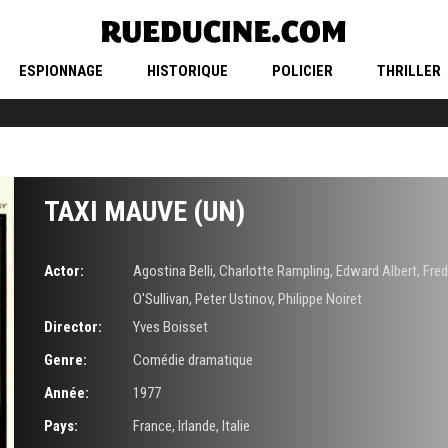
ESPIONNAGE
HISTORIQUE
POLICIER
THRILLER
TAXI MAUVE (UN)
Actor:
Agostina Belli
,
Charlotte Rampling
,
Edward Albert
,
Fred
O'Sullivan
,
Peter Ustinov
,
Philippe Noiret
Director:
Yves Boisset
Genre:
Comédie dramatique
Année:
1977
Pays:
France, Irlande, Italie