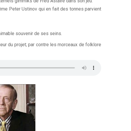
ternels gimmiks de Fred Astaire dans son jeu.
me Peter Ustinov qui en fait des tonnes parvient
aimable souvenir de ses seins.
eur du projet; par contre les morceaux de folklore