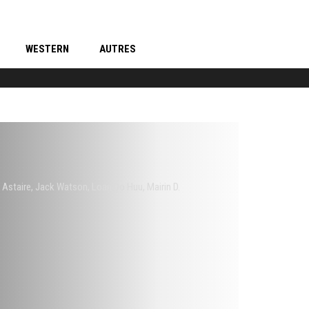
WESTERN
AUTRES
 Astaire
,
Jack Watson
,
Loan Do Huu
,
Mairin D.