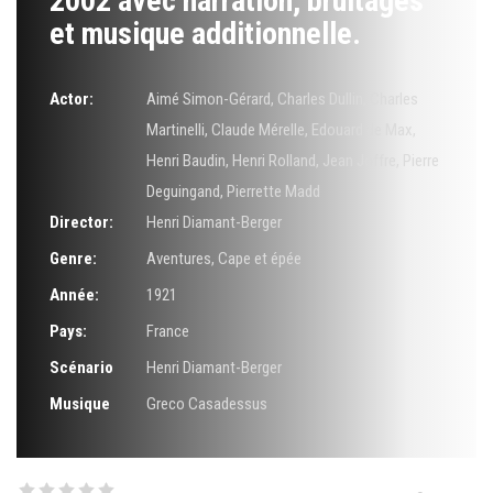
2002 avec narration, bruitages
et musique additionnelle.
Actor:
Aimé Simon-Gérard
,
Charles Dullin
,
Charles
Martinelli
,
Claude Mérelle
,
Edouard de Max
,
Henri Baudin
,
Henri Rolland
,
Jean Joffre
,
Pierre
Deguingand
,
Pierrette Madd
Director:
Henri Diamant-Berger
Genre:
Aventures
,
Cape et épée
Année:
1921
Pays:
France
Scénario
Henri Diamant-Berger
Musique
Greco Casadessus