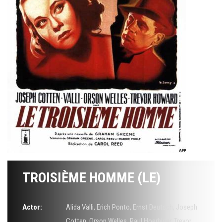
TROISIÈME HOMME (LE)
Actor:
Alida Valli
,
Erich Ponto
,
Ernst Deutsch
,
Joseph
Cotten
,
Orson Welles
,
Paul Hoerbiger
,
Trevor