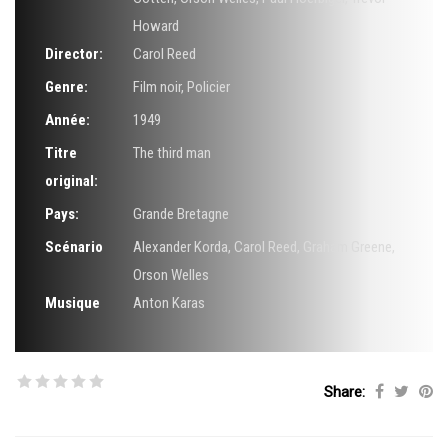
Howard
Director:
Carol Reed
Genre:
Film noir
,
Policier
Année:
1949
Titre
The third man
original:
Pays:
Grande Bretagne
Scénario
Alexander Korda
,
Carol Reed
,
Graham Greene
,
Orson Welles
Musique
Anton Karas
Share: