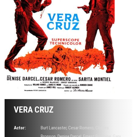
VERA CRUZ
Actor:
Burt Lancaster
,
Cesar Romero
,
Charles
Bronson
,
Denise Darcel
,
Ernest Borgnine
,
Gary