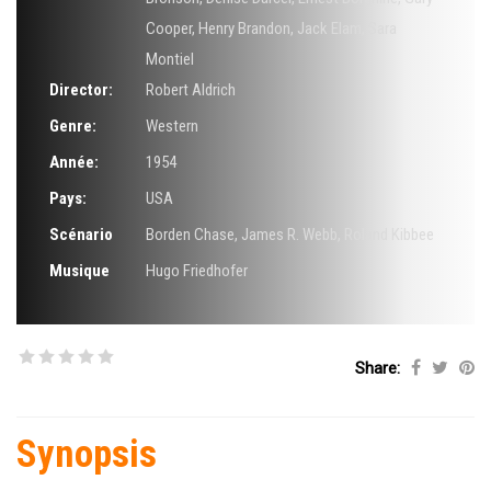
Cooper
,
Henry Brandon
,
Jack Elam
,
Sara
Montiel
Director:
Robert Aldrich
Genre:
Western
Année:
1954
Pays:
USA
Scénario
Borden Chase
,
James R. Webb
,
Roland Kibbee
Musique
Hugo Friedhofer
Share:
Synopsis