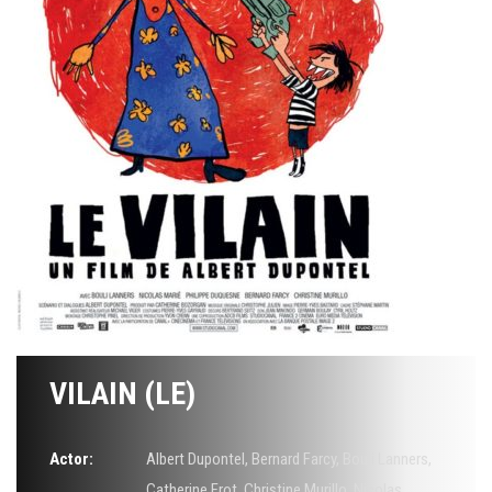
VILAIN (LE)
Actor:
Albert Dupontel
,
Bernard Farcy
,
Bouli Lanners
,
Catherine Frot
,
Christine Murillo
,
Nicolas