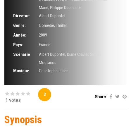
Marié
,
Philippe Duquesne
Director:
Albert Dupontel
Genre:
Comédie
,
Thriller
Année:
2009
Pays:
France
Scénario
Albert Dupontel
,
Diane Clavier
,
Simon
Moutairou
Musique
Christophe Julien
3
Share:
1 votes
Synopsis