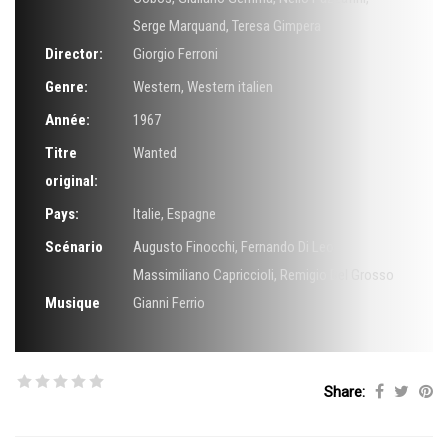
Serge Marquand
,
Teresa Gimpera
Director:
Giorgio Ferroni
Genre:
Western
,
Western italien
Année:
1967
Titre
Wanted
original:
Pays:
Italie, Espagne
Scénario
Augusto Finocchi
,
Fernando Di Leo
,
Massimiliano Capriccioli
,
Remigio Del Grosso
Musique
Gianni Ferrio
Share: