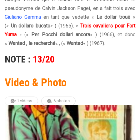
pseudonyme de Calvin Jackson Paget, en a fait trois avec
Giuliano Gemma
en tant que vedette «
Le dollar troué
»
(«
Un dollaro bucato
« ) (1965), «
Trois cavaliers pour Fort
Yuma
» («
Per Pocchi dollari ancora
« ) (1966), et donc
«
Wanted , le recherché
« , («
Wanted
« ) (1967).
NOTE :
13/20
Video & Photo
1 videos
6 photos