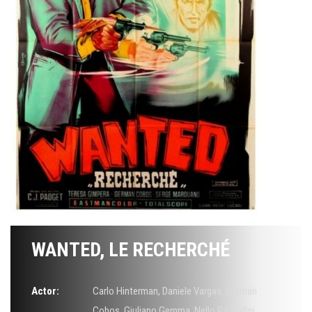
WANTED, LE RECHERCHÉ
Actor:
Carlo Hinterman
,
Daniele Vargas
,
Germán
Cobos
,
Giuliano Gemma
,
Nello Pazzafini
,