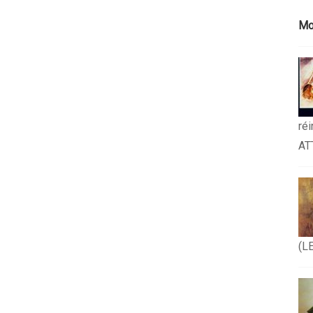
Mo
ré
AT
(L