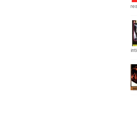
re
in