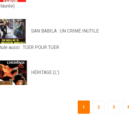
staurée)
SAN BABILA : UN CRIME INUTILE
titulé aussi : TUER POUR TUER
HÉRITAGE (L’)
1
2
3