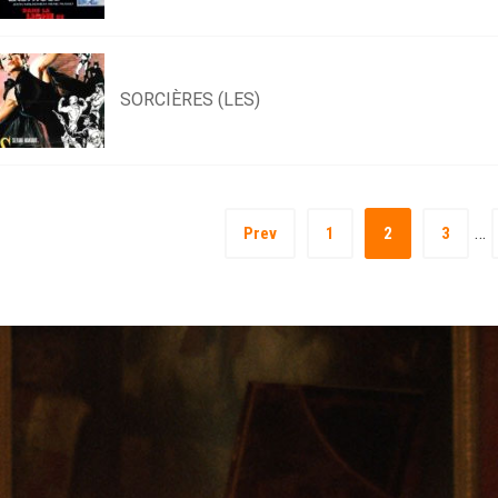
SORCIÈRES (LES)
…
Prev
1
2
3