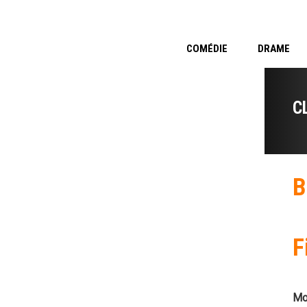
COMÉDIE
DRAME
C
B
F
Mo