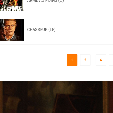
ARME AU POING (L’)
CHASSEUR (LE)
…
1
2
4