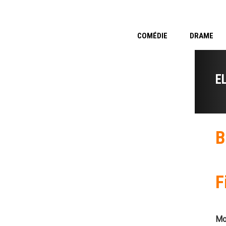
COMÉDIE
DRAME
E
B
F
Mo