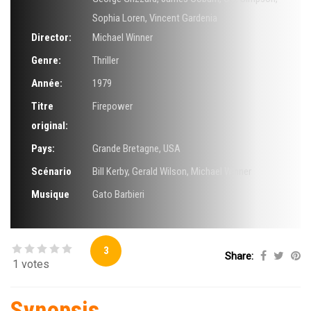
Sophia Loren
,
Vincent Gardenia
Director:
Michael Winner
Genre:
Thriller
Année:
1979
Titre
Firepower
original:
Pays:
Grande Bretagne, USA
Scénario
Bill Kerby
,
Gerald Wilson
,
Michael Winner
Musique
Gato Barbieri
3
Share:
1 votes
Synopsis