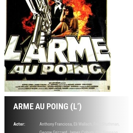
ARME AU POING (L’)
Actor:
Anthony Franciosa
,
Eli Wallach
,
Fred Stuthman
,
George Grizzard
,
James Coburn
,
O.J. Simpson
,