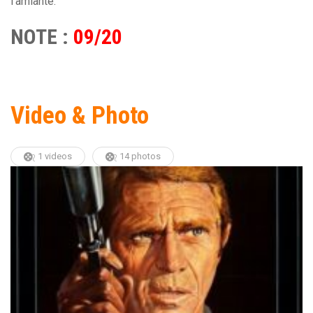
l’amiante.
NOTE :
09/20
Video & Photo
1 videos
14 photos