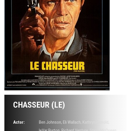
CHASSEUR (LE)
Actor:
Ben Johnson
,
Eli Wallach
,
Kathryn Harrold
,
leVar Burton
,
Richard Venture
,
Steve McQueen
,