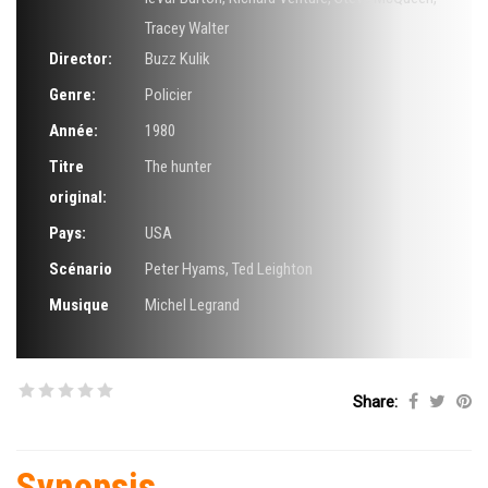
Tracey Walter
Director:
Buzz Kulik
Genre:
Policier
Année:
1980
Titre
The hunter
original:
Pays:
USA
Scénario
Peter Hyams
,
Ted Leighton
Musique
Michel Legrand
Share:
Synopsis