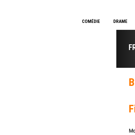
COMÉDIE
DRAME
F
B
F
Mo