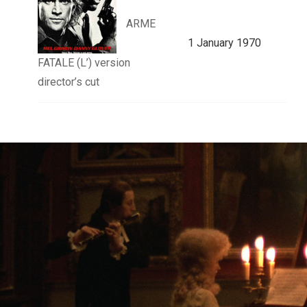
ARME
1 January 1970
FATALE (L’) version
director’s cut