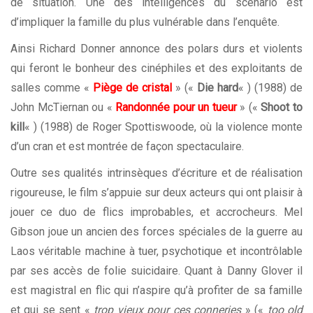
de situation. Une des intelligences du scénario est
d’impliquer la famille du plus vulnérable dans l’enquête.
Ainsi Richard Donner annonce des polars durs et violents
qui feront le bonheur des cinéphiles et des exploitants de
salles comme «
Piège de cristal
» («
Die hard
« ) (1988) de
John McTiernan ou «
Randonnée pour un tueur
» («
Shoot to
kill
« ) (1988) de Roger Spottiswoode, où la violence monte
d’un cran et est montrée de façon spectaculaire.
Outre ses qualités intrinsèques d’écriture et de réalisation
rigoureuse, le film s’appuie sur deux acteurs qui ont plaisir à
jouer ce duo de flics improbables, et accrocheurs. Mel
Gibson joue un ancien des forces spéciales de la guerre au
Laos véritable machine à tuer, psychotique et incontrôlable
par ses accès de folie suicidaire. Quant à Danny Glover il
est magistral en flic qui n’aspire qu’à profiter de sa famille
et qui se sent «
trop vieux pour ces conneries
» («
too old