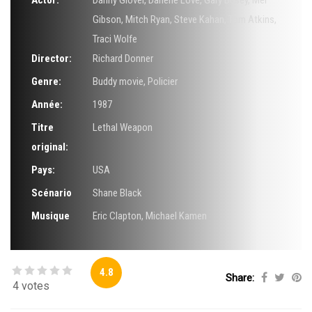
Actor:
Danny Glover
,
Darlene Love
,
Gary Busey
,
Mel
Gibson
,
Mitch Ryan
,
Steve Kahan
,
Tom Atkins
,
Traci Wolfe
Director:
Richard Donner
Genre:
Buddy movie
,
Policier
Année:
1987
Titre
Lethal Weapon
original:
Pays:
USA
Scénario
Shane Black
Musique
Eric Clapton
,
Michael Kamen
4.8
Share:
4 votes