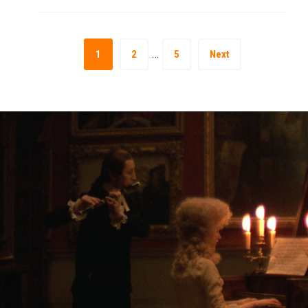
…
1
2
5
Next