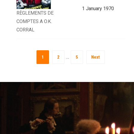
1 January 1970
RÈGLEMENTS DE
COMPTES A O.K.
CORRAL
…
1
2
5
Next