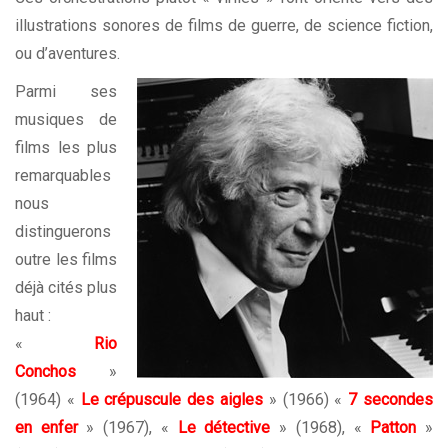
illustrations sonores de films de guerre, de science fiction,
ou d’aventures.
Parmi ses
musiques de
films les plus
remarquables
nous
distinguerons
outre les films
déjà cités plus
haut :
«
Rio
Conchos
»
(1964) «
Le crépuscule des aigles
» (1966) «
7 secondes
en enfer
» (1967), «
Le détective
» (1968), «
Patton
»