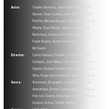
Actor:
Charles Bronson
,
Julia Roberts
,
Sigourney
Weaver
,
Sean Connery
,
Nick Nolte
,
Michelle
Pfeiffer
,
Michael Douglas
,
Kirk Douglas
,
John
Wayne
,
Dean Martin
,
James Coburn
,
Jack
Nicholson
,
Harrison Ford
,
George C. Scott
,
Frank Sinatra
,
Dustin Hoffman
,
Steve
McQueen
Director:
Curtis Hanson
,
Franklin J. Schaffner
,
Fred
Schepisi
,
John Milius
,
Paul Verhoeven
,
Peter
Hyams
,
Richard Donner
,
Ridley Scott
,
Robert
Wise
,
Roger Spottiswoode
,
Roman Polanski
Genre:
Aventures
,
Biographie
,
Comédie
,
Comédie
dramatique
,
Drame
,
Espionnage
,
Fantastique
,
Film noir
,
Guerre
,
Historique
,
Horreur
,
Policier
,
Science fiction
,
Thriller
,
Western