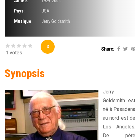
Année:
1929-2004
Pays:
USA
Musique
Jerry Goldsmith
3
Share:
1 votes
Synopsis
Jerry
Goldsmith est
né à Pasadena
au nord-est de
Los Angeles.
De père