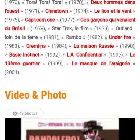
(1970), «
Tora! Tora! Tora!
» (1970), «
Deux hommes dans
l’ouest
» (1971), «
Chinatown
» (1974), «
Le lion et le vent
»
(1975), «
Capricorn one
» (1977), «
Ces garçons qui venaient
du Brésil
» (1978), «
Star Trek, le film
» (1979), «
Outland…
loin de la terre
» (1981), «
Rambo
» (1982), «
Under fire
»
(1983), «
Gremlins
» (1984), «
La maison Russie
» (1990),
«
Basic Instinct
» (1992), «
L.A. Confidential
» (1997), «
Le
13ème guerrier
» (1999), «
Le masque de l’araignée
»
(2001).
Video & Photo
49 photos