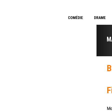
COMÉDIE
DRAME
M
B
F
Mo