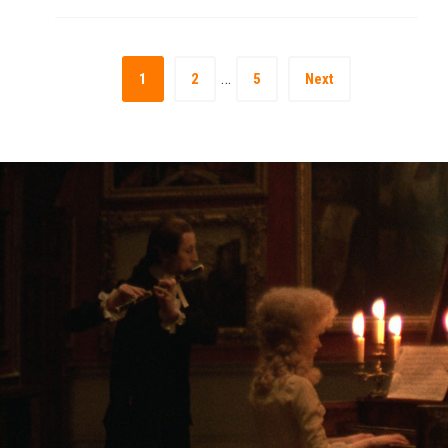
…
1
2
5
Next