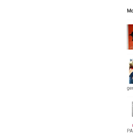
Mo
ge
PA