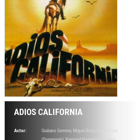
ADIOS CALIFORNIA
Actor:
Giuliano Gemma
,
Miguel Bosé
,
Paola Bosé
(Dominguín)
,
Raimund Harmstorf
,
William