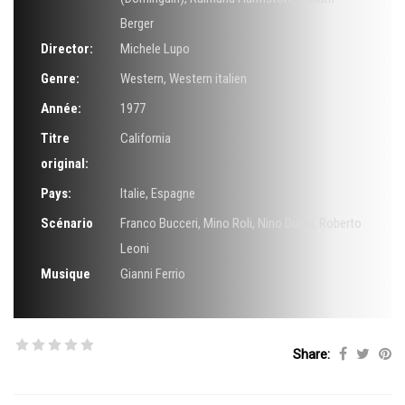
Berger
Director:
Michele Lupo
Genre:
Western
,
Western italien
Année:
1977
Titre
California
original:
Pays:
Italie, Espagne
Scénario
Franco Bucceri
,
Mino Roli
,
Nino Ducci
,
Roberto
Leoni
Musique
Gianni Ferrio
Share: