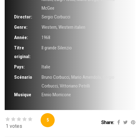
McGee
Director:
Sergio Corbucci
Genre:
Western
,
Western italien
Année:
1968
Titre
Il grande Silenzio
original:
Pays:
Italie
Scénario
Bruno Corbucci
,
Mario Amendola
,
Sergio
Corbucci
,
Vittoriano Petrilli
Musique
Ennio Morricone
5
Share:
1 votes