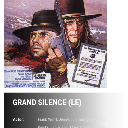
GRAND SILENCE (LE)
Actor:
Frank Wolff
,
Jean-Louis Trintignant
,
Klaus
Kinski
,
Luigi Pistilli
,
Mario Brega
,
Vonetta