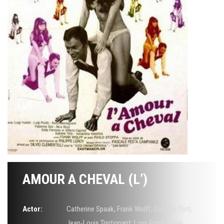
AMOUR A CHEVAL (L’)
Actor:
Catherine Spaak
,
Frank Wolff
,
Gabriele Tinti
,
Jean-Louis Trintignant
,
Luigi Pistilli
,
Luigi