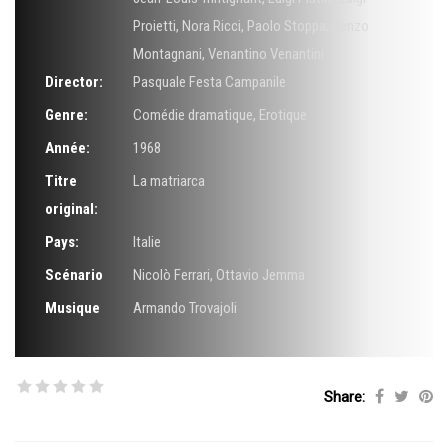
Proietti
,
Nora Ricci
,
Paolo Stoppa
,
Renzo
Montagnani
,
Venantino Venantini
Director:
Pasquale Festa Campanile
Genre:
Comédie dramatique
,
Erotique
Année:
1968
Titre
La matriarca
original:
Pays:
Italie
Scénario
Nicolò Ferrari
,
Ottavio Jemma
Musique
Armando Trovajoli
Share: