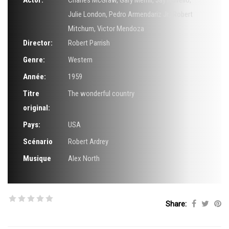
Actor:
Charles McGraw
,
Gary Merrill
,
Jay Novello
,
Julie London
,
Pedro Armendariz Jr.
,
Robert
Mitchum
,
Victor Mendoza
Director:
Robert Parrish
Genre:
Western
Année:
1959
Titre
The wonderful country
original:
Pays:
USA
Scénario
Robert Ardrey
Musique
Alex North
Share: