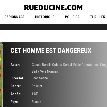
ESPIONNAGE
HISTORIQUE
POLICIER
THRILLER
CET HOMME EST DANGEREUX
Actor:
Claude Borelli
,
Colette Deréal
,
Eddie Constantine
,
Grég
Bailly
,
Véra Norman
Director:
Jean Sacha
Genre:
Policier
Année:
1953
Pays:
France