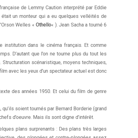
 française de Lemmy Caution interprété par Eddie
 était un monteur qui a eu quelques velléités de
 d’Orson Welles «
Othello
« ). Jean Sacha a tourné 6
e institution dans le cinéma français. Et comme
emps. D’autant que l’on ne tourne plus du tout les
 Structuration scénaristique, moyens techniques,
e film avec les yeux d’un spectateur actuel est donc
ontexte des années 1950. Et celui du film de genre
 qu’ils soient tournés par Bernard Borderie (grand
hefs d’oeuvre. Mais ils sont digne d’intérêt.
elques plans surprenants : Des plans très larges
jective, des plongées et contre-plongées assez