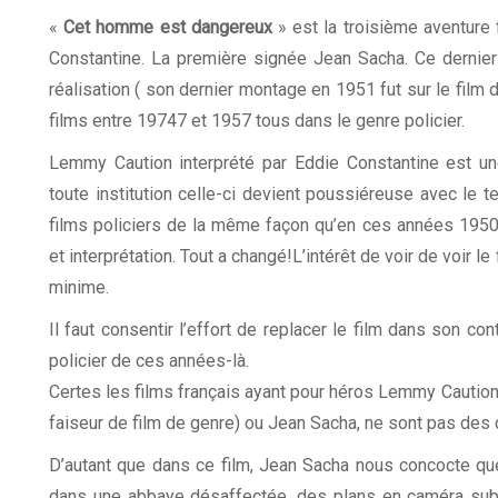
«
Cet homme est dangereux
» est la troisième aventure
Constantine. La première signée Jean Sacha. Ce dernier
réalisation ( son dernier montage en 1951 fut sur le film
films entre 19747 et 1957 tous dans le genre policier.
Lemmy Caution interprété par Eddie Constantine est un
toute institution celle-ci devient poussiéreuse avec le t
films policiers de la même façon qu’en ces années 1950.
et interprétation. Tout a changé!L’intérêt de voir de voir l
minime.
Il faut consentir l’effort de replacer le film dans son c
policier de ces années-là.
Certes les films français ayant pour héros Lemmy Caution,
faiseur de film de genre) ou Jean Sacha, ne sont pas des c
D’autant que dans ce film, Jean Sacha nous concocte qu
dans une abbaye désaffectée, des plans en caméra sub