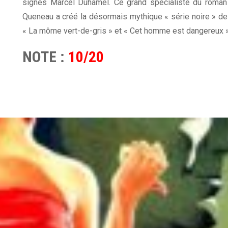
signés Marcel Duhamel. Ce grand spécialiste du roman
Queneau a créé la désormais mythique « série noire » de 
« La môme vert-de-gris » et « Cet homme est dangereux 
NOTE :
10/20