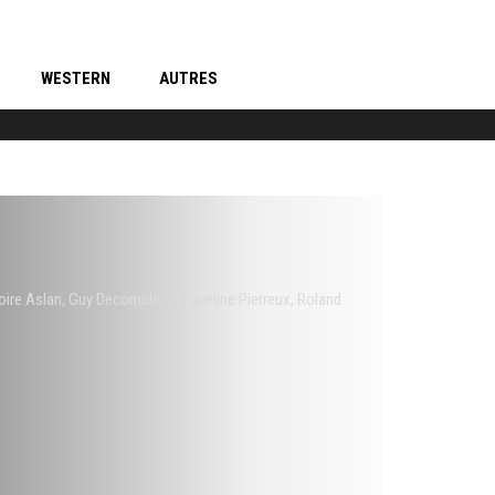
WESTERN
AUTRES
oire Aslan
,
Guy Decomble
,
Jacqueline Pierreux
,
Roland