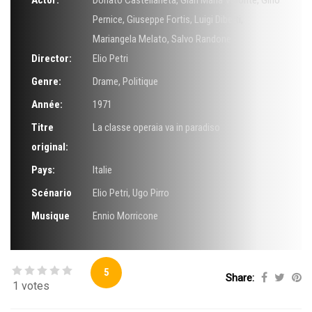
Actor:
Donato Castellaneta
,
Gian Maria Volonté
,
Gino
Pernice
,
Giuseppe Fortis
,
Luigi Diberti
,
Mariangela Melato
,
Salvo Randone
Director:
Elio Petri
Genre:
Drame
,
Politique
Année:
1971
Titre
La classe operaia va in paradiso
original:
Pays:
Italie
Scénario
Elio Petri
,
Ugo Pirro
Musique
Ennio Morricone
5
Share:
1 votes