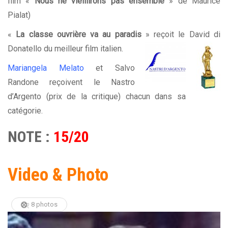
film «
Nous ne vieillirons pas ensemble
» de Maurice
Pialat)
«
La classe ouvrière va au paradis
» reçoit le David di
Donatello du meilleur film italien.
Mariangela Melato
et Salvo
Randone reçoivent le Nastro
d’Argento (prix de la critique) chacun dans sa
catégorie.
NOTE :
15/20
Video & Photo
8 photos