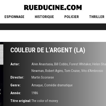
ESPIONNAGE
HISTORIQUE
POLICIER
THRILLER
COULEUR DE L’ARGENT (LA)
Actor:
Alvin Anastasia
,
Bill Cobbs
,
Forest Whitaker
,
Helen Sha
Newman
,
Robert Agins
,
Tom Cruise
,
Vito d'Ambrosio
Director:
Martin Scorsese
Genre:
Arnaque
,
Comédie dramatique
Année:
1986
Titre original:
The color of money