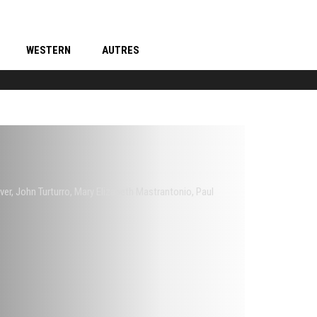
WESTERN
AUTRES
ver
,
John Turturro
,
Mary Elizabeth Mastrantonio
,
Paul