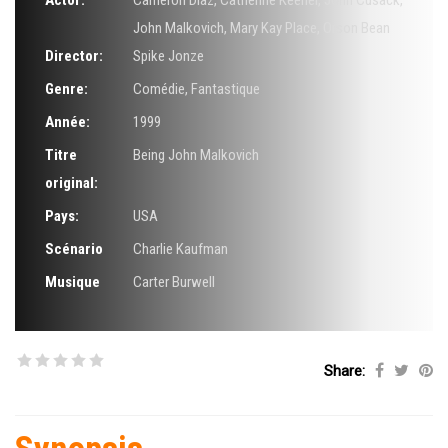
Actor:
Cameron Diaz
,
Catherine Keener
,
John Cusack
,
John Malkovich
,
Mary Kay Place
,
Orson Bean
Director:
Spike Jonze
Genre:
Comédie
,
Fantastique
Année:
1999
Titre
Being John Malkovich
original:
Pays:
USA
Scénario
Charlie Kaufman
Musique
Carter Burwell
Share: