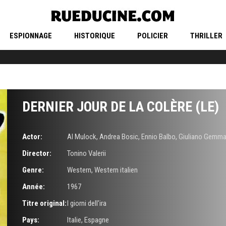
ESPIONNAGE
HISTORIQUE
POLICIER
THRILLER
DERNIER JOUR DE LA COLÈRE (LE)
Actor:
Al Mulock
,
Andrea Bosic
,
Ennio Balbo
,
Giuliano Gemm
Director:
Tonino Valerii
Genre:
Western
,
Western italien
Année:
1967
Titre original:
I giorni dell'ira
Pays:
Italie, Espagne