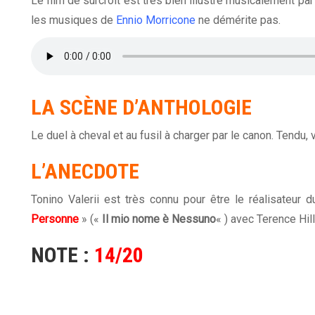
Le film de surcroît est très bien illustré musicalement par
les musiques de
Ennio Morricone
ne démérite pas.
LA SCÈNE D’ANTHOLOGIE
Le duel à cheval et au fusil à charger par le canon. Tendu, 
L’ANECDOTE
Tonino Valerii est très connu pour être le réalisateur d
Personne
» («
Il mio nome è Nessuno
« ) avec Terence Hil
NOTE :
14/20