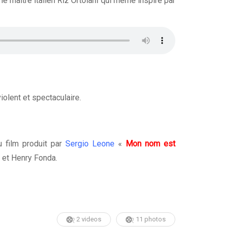
 le maître italien Riz Ortolani qui même inspiré par
violent et spectaculaire.
u film produit par
Sergio Leone
«
Mon nom est
l et Henry Fonda.
2 videos
11 photos