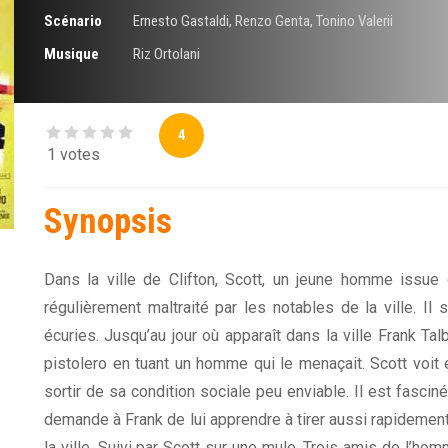
Scénario
Ernesto Gastaldi
,
Renzo Genta
,
Tonino Valerii
Musique
Riz Ortolani
4
1 votes
Synopsis
Dans la ville de Clifton, Scott, un jeune homme issue
régulièrement maltraité par les notables de la ville. Il 
écuries. Jusqu’au jour où apparaît dans la ville Frank Ta
pistolero en tuant un homme qui le menaçait. Scott voit 
sortir de sa condition sociale peu enviable. Il est fasciné
demande à Frank de lui apprendre à tirer aussi rapidement 
la ville. Suivi par Scott sur une mule. Trois amis de l’h