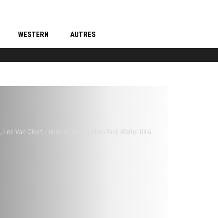
WESTERN
AUTRES
a
,
Lee Van Cleef
,
Lukas Ammann
,
Nino Nini
,
Walter Rilla