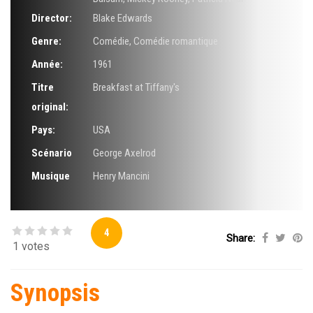
Director:
Blake Edwards
Genre:
Comédie
,
Comédie romantique
Année:
1961
Titre
Breakfast at Tiffany's
original:
Pays:
USA
Scénario
George Axelrod
Musique
Henry Mancini
4
Share:
1 votes
Synopsis