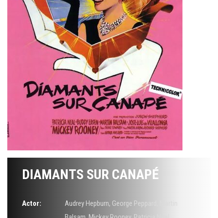
DIAMANTS SUR CANAPÉ
Actor:
Audrey Hepburn
,
George Peppard
,
Martin
Balsam
,
Mickey Rooney
,
Patricia Neal