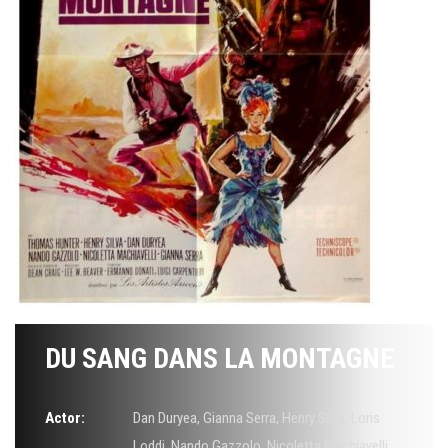
DU SANG DANS LA MONTAGNE
Actor:
Dan Duryea
,
Gianna Serra
,
Henry Silva
,
Loris
Loddi
,
Nando Gazzolo
,
Nicoletta Machiavelli
,