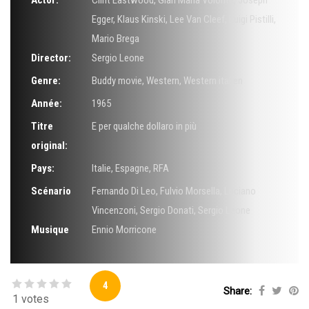
Actor:
Clint Eastwood
,
Gian Maria Volonté
,
Joseph
Egger
,
Klaus Kinski
,
Lee Van Cleef
,
Luigi Pistilli
,
Mario Brega
Director:
Sergio Leone
Genre:
Buddy movie
,
Western
,
Western italien
Année:
1965
Titre
E per qualche dollaro in più
original:
Pays:
Italie, Espagne, RFA
Scénario
Fernando Di Leo
,
Fulvio Morsella
,
Luciano
Vincenzoni
,
Sergio Donati
,
Sergio Leone
Musique
Ennio Morricone
4
Share:
1 votes