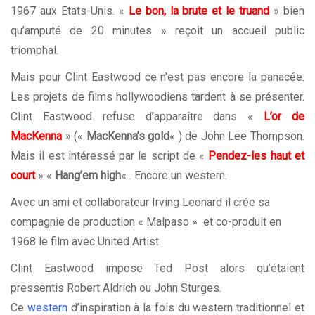
1967 aux Etats-Unis. «
Le bon, la brute et le truand
» bien
qu’amputé de 20 minutes » reçoit un accueil public
triomphal.
Mais pour Clint Eastwood ce n’est pas encore la panacée.
Les projets de films hollywoodiens tardent à se présenter.
Clint Eastwood refuse d’apparaître dans «
L’or de
MacKenna
» («
MacKenna’s gold
« ) de John Lee Thompson.
Mais il est intéressé par le script de «
Pendez-les haut et
court
» «
Hang’em high
« . Encore un
western
.
Avec un ami et collaborateur Irving Leonard il crée sa
compagnie de production « Malpaso » et co-produit en
1968 le film avec United Artist.
Clint Eastwood impose Ted Post alors qu’étaient
pressentis Robert Aldrich ou John Sturges.
Ce
western
d’inspiration à la fois du western traditionnel et