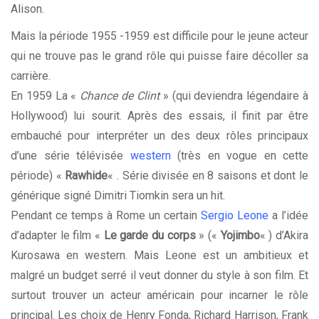
Alison.
Mais la période 1955 -1959 est difficile pour le jeune acteur
qui ne trouve pas le grand rôle qui puisse faire décoller sa
carrière.
En 1959 La «
Chance de Clint
» (qui deviendra légendaire à
Hollywood) lui sourit. Après des essais, il finit par être
embauché pour interpréter un des deux rôles principaux
d’une série télévisée
western
(très en vogue en cette
période) «
Rawhide
« . Série divisée en 8 saisons et dont le
générique signé Dimitri Tiomkin sera un hit.
Pendant ce temps à Rome un certain
Sergio Leone
a l’idée
d’adapter le film «
Le garde du corps
» («
Yojimbo
« ) d’Akira
Kurosawa en western. Mais Leone est un ambitieux et
malgré un budget serré il veut donner du style à son film. Et
surtout trouver un acteur américain pour incarner le rôle
principal. Les choix de Henry Fonda, Richard Harrison, Frank