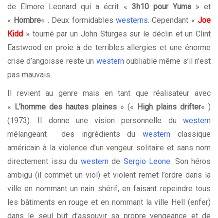
de Elmore Leonard qui a écrit «
3h10 pour Yuma
» et
«
Hombre
« . Deux formidables
westerns
. Cependant «
Joe
Kidd
» tourné par un John Sturges sur le déclin et un Clint
Eastwood en proie à de terribles allergies et une énorme
crise d’angoisse reste un
western
oubliable même s’il n’est
pas mauvais.
Il revient au genre mais en tant que réalisateur avec
«
L’homme des hautes plaines
» («
High plains drifter
« )
(1973). Il donne une vision personnelle du
western
mélangeant des ingrédients du
western
classique
américain à la violence d’un vengeur solitaire et sans nom
directement issu du
western
de
Sergio Leone
. Son héros
ambigu (il commet un viol) et violent remet l’ordre dans la
ville en nommant un nain shérif, en faisant repeindre tous
les bâtiments en rouge et en nommant la ville Hell (enfer)
dans le seul but d’assouvir sa propre vengeance et de