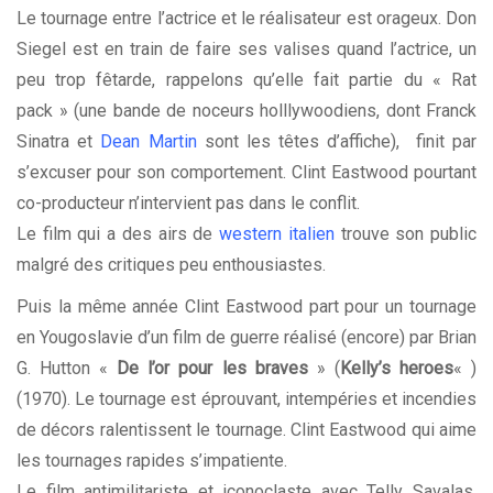
Le tournage entre l’actrice et le réalisateur est orageux. Don
Siegel est en train de faire ses valises quand l’actrice, un
peu trop fêtarde, rappelons qu’elle fait partie du « Rat
pack » (une bande de noceurs holllywoodiens, dont Franck
Sinatra et
Dean Martin
sont les têtes d’affiche), finit par
s’excuser pour son comportement. Clint Eastwood pourtant
co-producteur n’intervient pas dans le conflit.
Le film qui a des airs de
western italien
trouve son public
malgré des critiques peu enthousiastes.
Puis la même année Clint Eastwood part pour un tournage
en Yougoslavie d’un film de guerre réalisé (encore) par Brian
G. Hutton «
De l’or pour les braves
» (
Kelly’s heroes
« )
(1970). Le tournage est éprouvant, intempéries et incendies
de décors ralentissent le tournage. Clint Eastwood qui aime
les tournages rapides s’impatiente.
Le film antimilitariste et iconoclaste avec Telly Savalas,