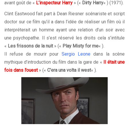
avant goût de «
L’inspecteur Harry
» («
Dirty Harry
« ) (1971).
Clint Eastwood fait part à Dean Riesner scénariste et script
doctor sur ce film qu’il a dans l’idée de réaliser un film où il
interpréterait un homme ayant une relation d’un soir avec
une psychopathe. Il s’est réservé les droits cela s’intitule
«
Les frissons de la nuit
» («
Play Misty for me
« ).
Il refuse de mourir pour
Sergio Leone
dans la scène
mythique d’introduction du film dans la gare de «
Il était une
fois dans l’ouest
» («
C’era una volta il west
« ).