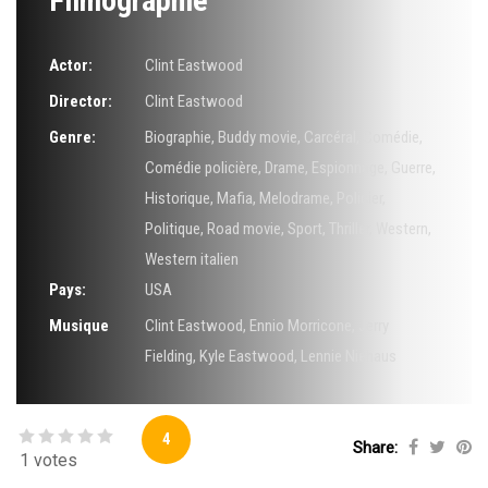
Filmographie
Actor:
Clint Eastwood
Director:
Clint Eastwood
Genre:
Biographie
,
Buddy movie
,
Carcéral
,
Comédie
,
Comédie policière
,
Drame
,
Espionnage
,
Guerre
,
Historique
,
Mafia
,
Melodrame
,
Policier
,
Politique
,
Road movie
,
Sport
,
Thriller
,
Western
,
Western italien
Pays:
USA
Musique
Clint Eastwood
,
Ennio Morricone
,
Jerry
Fielding
,
Kyle Eastwood
,
Lennie Niehaus
4
Share:
1 votes