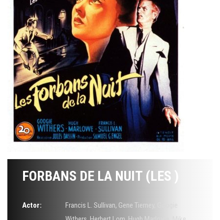
FORBANS DE LA NUIT (LES )
Actor:
Francis L. Sullivan
,
Gene Tierney
,
Googie
Withers
,
Herbert Lom
,
Hugh Marlowe
,
Mike