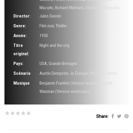
Mazurki
,
Richard Widmark
,
Stanislaus Zbyszko
Director:
Jules Dassin
Genre:
Film noir
,
Thriller
Année:
1950
Titre
Night and the city
original:
Pays:
USA, Grande Bretagne
Scénario
Austin Dempster
,
Jo Eisinger
,
William E. Watts
Musique
Benjamin Franklin (Version anglaise)
,
Frank
Waxman (Version américaine)
Share: