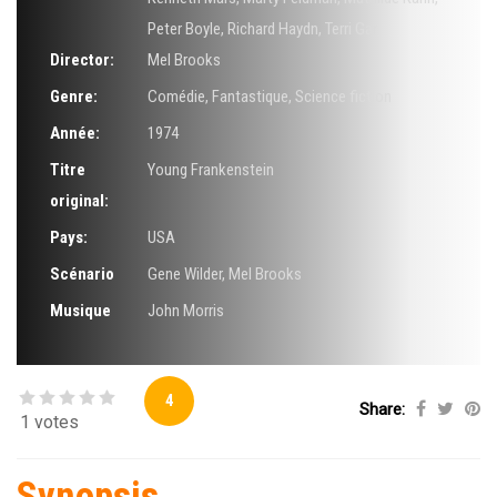
Peter Boyle
,
Richard Haydn
,
Terri Gar
Director:
Mel Brooks
Genre:
Comédie
,
Fantastique
,
Science fiction
Année:
1974
Titre
Young Frankenstein
original:
Pays:
USA
Scénario
Gene Wilder
,
Mel Brooks
Musique
John Morris
4
Share:
1 votes
Synopsis