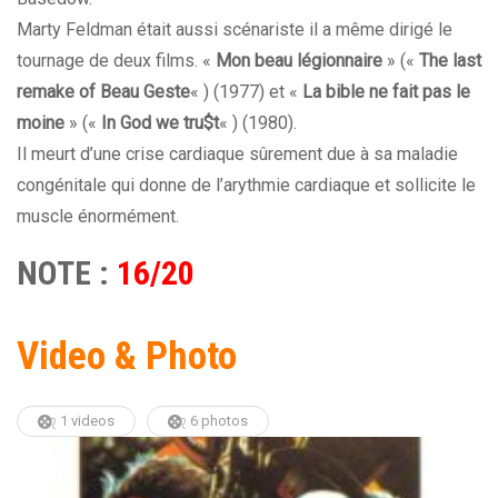
Marty Feldman était aussi scénariste il a même dirigé le
tournage de deux films. «
Mon beau légionnaire
» («
The last
remake of Beau Geste
« ) (1977) et «
La bible ne fait pas le
moine
» («
In God we tru$t
« ) (1980).
Il meurt d’une crise cardiaque sûrement due à sa maladie
congénitale qui donne de l’arythmie cardiaque et sollicite le
muscle énormément.
NOTE :
16/20
Video & Photo
1 videos
6 photos