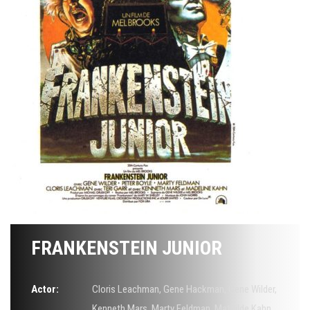
FRANKENSTEIN JUNIOR
Actor:
Cloris Leachman
,
Gene Hackman
,
Gene Wilder
,
Kenneth Mars
,
Marty Feldman
,
Mathilde Kahn
,