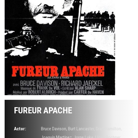
FUREUR APACHE
Actor:
Bruce Davison
,
Burt Lancaster
,
Dran Hamilton
,
Joaquín Martínez
,
Jorge Luke
,
Lloyd Bochner
,