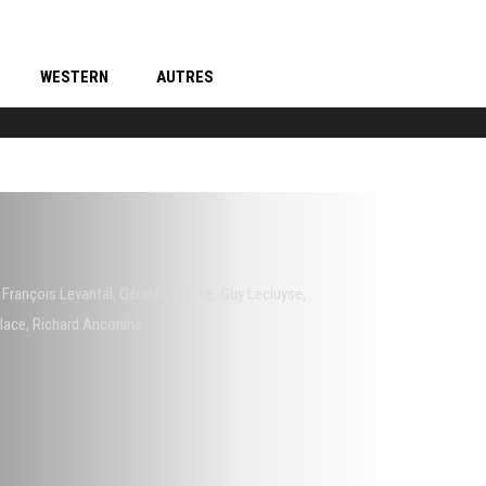
WESTERN
AUTRES
,
François Levantal
,
Gérald Laroche
,
Guy Lecluyse
,
place
,
Richard Anconina