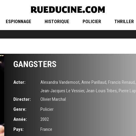
ESPIONNAGE
HISTORIQUE
POLICIER
THRILLER
GANGSTERS
Actor:
Alexandra Vandernoot
,
Anne Parillaud
,
Francis Renaud
Jean-Jacques Le Vessier
,
Jean-Louis Tribes
,
Pierre La
Director:
Olivier Marchal
Genre:
Policier
Année:
2002
Pays:
France