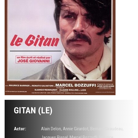
GITAN (LE)
Actor:
Alain Delon
,
Annie Girardot
,
Bernard Giraudeau
,
Jacques Rispal
,
Marcel Bozzuffi
,
Maurice