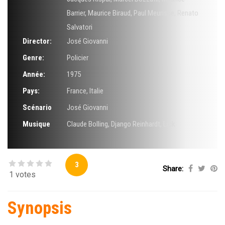
Barrier
,
Maurice Biraud
,
Paul Meurisse
,
Renato
Salvatori
Director:
José Giovanni
Genre:
Policier
Année:
1975
Pays:
France, Italie
Scénario
José Giovanni
Musique
Claude Bolling
,
Django Reinhardt
,
Lick
3
Share:
1 votes
Synopsis